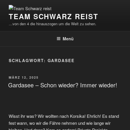
Zum
Inhalt
TEAM SCHWARZ REIST
springen
…von den 4 die hinauszogen um die Welt zu sehen.
Menü
SCHLAGWORT:
GARDASEE
VERÖFFENTLICHT
MÄRZ 12, 2025
AM
Gardasee – Schon wieder? Immer wieder!
Wisst ihr was? Wir wollten nach Korsika! Ehrlich! Es stand
fest wann, wo wir die Fähre nehmen und wie lange wir
bleiben. Und dann? Kam es anders! Private Projekte,