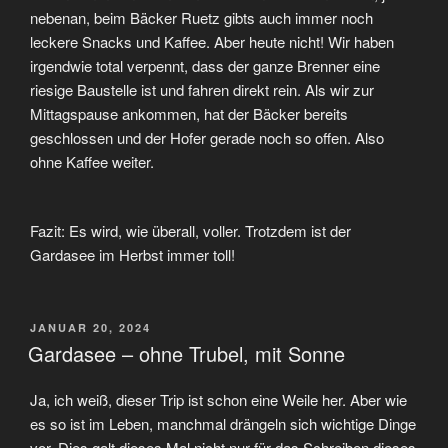
nebenan, beim Bäcker Ruetz gibts auch immer noch
leckere Snacks und Kaffee. Aber heute nicht! Wir haben
irgendwie total verpennt, dass der ganze Brenner eine
riesige Baustelle ist und fahren direkt rein. Als wir zur
Mittagspause ankommen, hat der Bäcker bereits
geschlossen und der Hofer gerade noch so offen. Also
ohne Kaffee weiter.
Fazit: Es wird, wie überall, voller. Trotzdem ist der
Gardasee im Herbst immer toll!
VERÖFFENTLICHT
JANUAR 20, 2024
AM
Gardasee – ohne Trubel, mit Sonne
Ja, ich weiß, dieser Trip ist schon eine Weile her. Aber wie
es so ist im Leben, manchmal drängeln sich wichtige Dinge
vor. Dies galt dieses Mal nicht nur für das Schreiben dieses