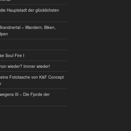
ie Hauptstadt der glücklichsten
 Brandnertal – Wandern, Biken,
lpen
se Soul Fire I
hon wieder? Immer wieder!
kleine Fototasche von K&F Concept
n
egens III – Die Fjorde der