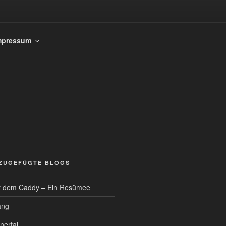
mpressum
NZUGEFÜGTE BLOGS
t dem Caddy – Ein Resümee
ang
nertal