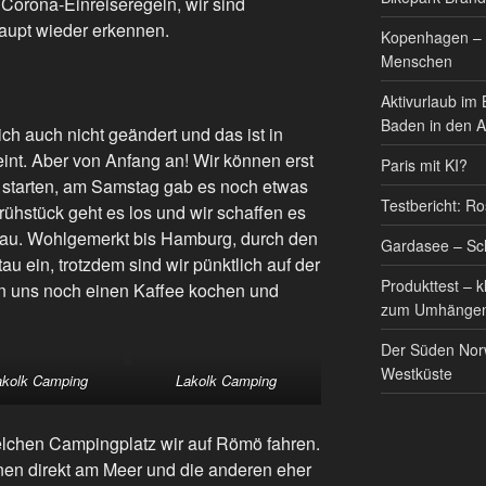
 Corona-Einreiseregeln, wir sind
haupt wieder erkennen.
Kopenhagen – d
Menschen
Aktivurlaub im
Baden in den A
ich auch nicht geändert und das ist in
eint. Aber von Anfang an! Wir können erst
Paris mit KI?
t starten, am Samstag gab es noch etwas
Testbericht: Ro
ühstück geht es los und wir schaffen es
au. Wohlgemerkt bis Hamburg, durch den
Gardasee – Sc
au ein, trotzdem sind wir pünktlich auf der
Produkttest – 
nen uns noch einen Kaffee kochen und
zum Umhänge
Der Süden Norw
Westküste
akolk Camping
Lakolk Camping
elchen Campingplatz wir auf Römö fahren.
einen direkt am Meer und die anderen eher