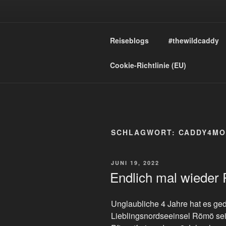
Zum
Inhalt
T
springen
Reiseblogs
#thewildcaddy
…von
Cookie-Richtlinie (EU)
SCHLAGWORT:
CADDY4MO
VERÖFFENTLICHT
JUNI 19, 2022
AM
Endlich mal wieder
Unglaubliche 4 Jahre hat es geda
Lieblingsnordseeinsel Römö sei