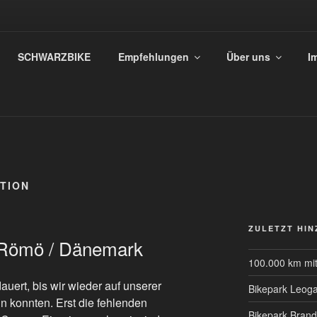
EAM SCHWARZ REIST
SCHWARZBIKE
Empfehlungen
Über uns
I
 den 4 die hinauszogen um die Welt zu sehen.
TION
ZULETZT HI
 Römö / Dänemark
100.000 km mi
uert, bis wir wieder auf unserer
Bikepark Leog
n konnten. Erst die fehlenden
Bikepark Brand