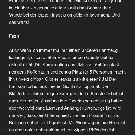
Problem beim 2.0TDI finden. Die Glühkerze am 3. Zylinder
ist hinüber. Ja genau, die teure mit dem Sensor dran.
Wurde bei der letzten Inspektion gleich mitgemacht. Und
das war‘s!
Fazit
:
Auch wenn ich immer mal mit einem anderen Fahrzeug
liebäugele, einen echten Ersatz für den Caddy gibt es
aktuell nicht. Die Kombination aus 4Motion, Anhängelast,
riesigem Kofferraum und genug Platz für 5 Personen macht
ihn unverzichtbar. Gibt es etwas zu kritisieren? Ja! Der
Fahrkomfort ist aus meiner Sicht nicht optimal. Die
Blattfedern hinten mögen zwar gerade im Baustellenbetrieb
dank der hohen Zuladung ihre Daseinsberechtigung haben,
aber wer viel ohne Last und Anhänger unterwegs ist, wird
merken, dass der Unterschied zu einem Passat (nur als
Beispiel) schon recht groß ist. Mit Wohnwagen am Heck ist
es aber dafür sehr entspannt, da wippen PKW deutlich