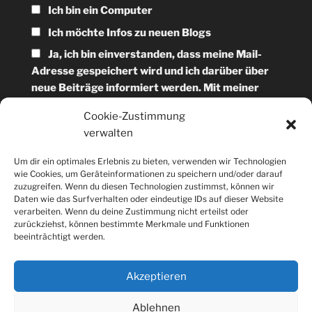
Ich bin ein Computer
Ich möchte Infos zu neuen Blogs
Ja, ich bin einverstanden, dass meine Mail-
Adresse gespeichert wird und ich darüber über
neue Beiträge informiert werden. Mit meiner
Anmeldung akzeptiere ich die Details zum
Cookie-Zustimmung
Newsletter aus der Datenschutzerklärung.
verwalten
Deine E-Mail-Adresse
Um dir ein optimales Erlebnis zu bieten, verwenden wir Technologien
wie Cookies, um Geräteinformationen zu speichern und/oder darauf
zuzugreifen. Wenn du diesen Technologien zustimmst, können wir
Daten wie das Surfverhalten oder eindeutige IDs auf dieser Website
verarbeiten. Wenn du deine Zustimmung nicht erteilst oder
zurückziehst, können bestimmte Merkmale und Funktionen
beeinträchtigt werden.
Wenn du keine Mails mehr von uns haben möchtest,
Akzeptieren
reicht ein Mausklick aus.
Ablehnen