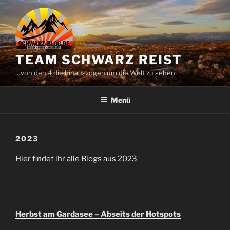
Zum
Inhalt
springen
TEAM SCHWARZ REIST
…von den 4 die hinauszogen um die Welt zu sehen.
Menü
2023
Hier findet ihr alle Blogs aus 2023
Herbst am Gardasee – Abseits der Hotspots